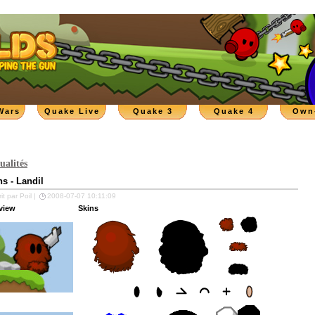
Wars
Quake Live
Quake 3
Quake 4
Own
ualités
ns - Landil
it par Poil |
2008-07-07 10:11:09
view
Skins