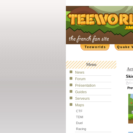
Teeworlds
Quake 
Menu
Act
News
Ski
Forum
Ecr
Présentation
Pre
Guides
Serveurs
Maps
CTF
TDM
Duel
Racing