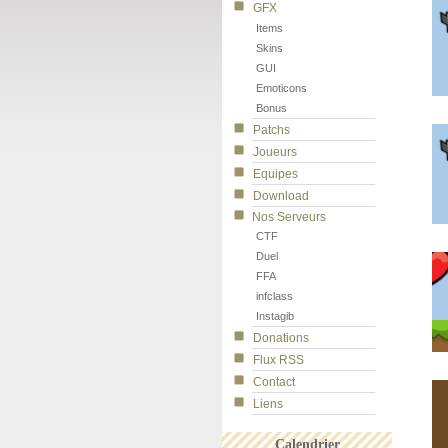
GFX
Items
Skins
GUI
Emoticons
Bonus
Patchs
Joueurs
Equipes
Download
Nos Serveurs
CTF
Duel
FFA
infclass
Instagib
Donations
Flux RSS
Contact
Liens
Calendrier