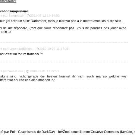
mentaires
vador.sanguinaire
rit par Sanguinair |
2011-07-12 19:39:52
our, j'ai crée un skin: Darkvador, mais je n'arrive pas a le mettre avec les autre skin...
ci de me répondre. (tant que vous répondrez pas, vous ne pourriez pas jouer avec
skin :p
rit par [Legende]Elektro |
2010-10-27 11:57:35
ler c'est un forum francais ^^
rit par WARKING |
2008-09-01 12:22:23
 skins sind nicht gerade die besten könntet ihr nich auch ma so welche wie
terstrike sourse css also machen ??
pé par Poil - Graphismes de DarkDaV - IcÃŽnes sous licence Creative Commons (famfam, nu