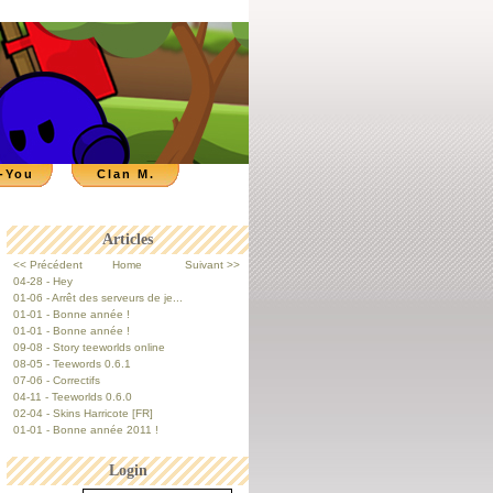
-You
Clan M.
Articles
<< Précédent
Home
Suivant >>
04-28 - Hey
01-06 - Arrêt des serveurs de je...
01-01 - Bonne année !
01-01 - Bonne année !
09-08 - Story teeworlds online
08-05 - Teewords 0.6.1
07-06 - Correctifs
04-11 - Teeworlds 0.6.0
02-04 - Skins Harricote [FR]
01-01 - Bonne année 2011 !
Login