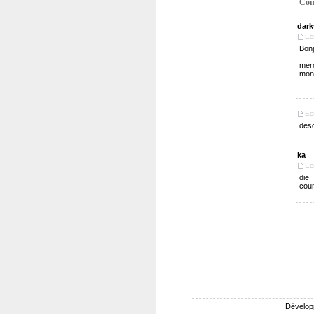
Com
dark
Ec
Bonj
mer
mon 
Ec
deso
ka
Ec
die
coun
Dévelop