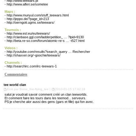
-
http://www.teewars.pl
-
http://www.alferi.se/sometee
Maps :
-
http://www.munyul.com/stuff_teewars.html
-
http://jeppo.de/?page_id=213
-
http://oerngott.ugms.se/teewars/
Tournois :
-
http://www.esl.eu/eu/teewars/
-
http://clanbase.ggl.com/ladderpetition_ … ?lpid=9130
-
http://beta.re-so.com/forum/atomic-re-s … -t527.html
Videos :
-
http://youtube.com/results?search_query … Rechercher
-
http://shaxxer.org/~goochie/teewars/
Channels :
-
http://searchirc.com/irc-teewars-1
Commentaires
tee world clan
Ecrit par $tone_the-flying_tee |
2010-01-15 17:42:18
salut je voudrait savoir comment créé un clan teeworlds.
Et comment faire les tours dans les teemod... serveurs.
PS:je cherche alor aussi des gens (gars et fille) qui fon avec.