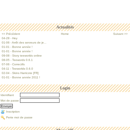
Actualités
<< Précédent
Home
Suivant >>
04-28 - Hey
01-06 - Arrêt des serveurs de je...
01-01 - Bonne année !
01-01 - Bonne année !
09-08 - Story teeworlds online
08-05 - Teewords 0.6.1
07-06 - Correctifs
04-11 - Teeworlds 0.6.0
02-04 - Skins Harricote [FR]
01-01 - Bonne année 2011 !
Login
Identifiant
Mot de passe
Inscription
Perte mot de passe