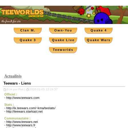
Clan M.
Own-You
Quake 4
Quake 3
Quake Live
Quake Wars
Teeworlds
Actualités
Teewars - Liens
Ecrit par Poil |
2008-01-05 12:24:57
Officiel :
-
http://www.teewars.com
Stats :
-
http://ix.teewars.com/~kma/twstats/
-
http://teewars.starkast.net
Communautaire :
-
http://www.teewars.net
-
http://www.teewars.fr