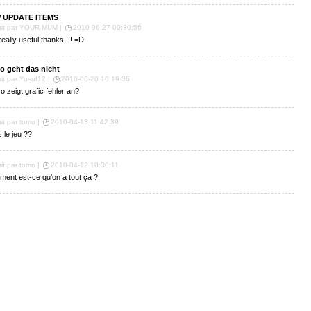
 UPDATE ITEMS
rit par YOUR MUM |
2010-06-27 00:30:56
s really useful thanks !!! =D
o geht das nicht
rit par Yusuf12 |
2010-06-20 10:19:36
o zeigt grafic fehler an?
rit par tomo |
2010-04-13 11:42:39
 le jeu ??
rit par tomo |
2010-04-12 10:30:11
ent est-ce qu'on a tout ça ?