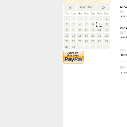
«
»
Août 2026
NEW
Ec
Dim
Lun
Mar
Mer
Jeu
Ven
Sam
it i
1
2
3
4
5
6
7
8
wies
9
10
11
12
13
14
15
Ec
16
17
18
19
20
21
22
wies
23
24
25
26
27
28
29
30
31
Ec
dans
Ec
comm