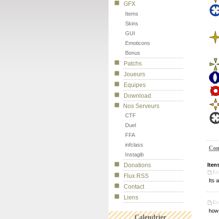
GFX
Items
Skins
GUI
Emoticons
Bonus
Patchs
Joueurs
Equipes
Download
Nos Serveurs
CTF
Duel
FFA
infclass
Com
Instagib
Donations
Iten
Ec
Flux RSS
Its 
Contact
Liens
Ec
how 
Calendrier