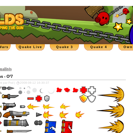
Wars
Quake Live
Quake 3
Quake 4
Own
ualités
ms - O²7
it par Poil |
2008-08-12 16:30:37