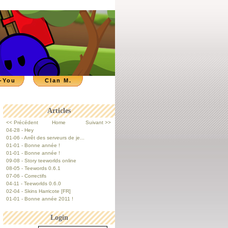
-You
Clan M.
Articles
<< Précédent
Home
Suivant >>
04-28 - Hey
01-06 - Arrêt des serveurs de je...
01-01 - Bonne année !
01-01 - Bonne année !
09-08 - Story teeworlds online
08-05 - Teewords 0.6.1
07-06 - Correctifs
04-11 - Teeworlds 0.6.0
02-04 - Skins Harricote [FR]
01-01 - Bonne année 2011 !
Login