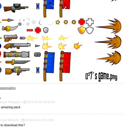
mentaires
s
rit par 2thiago2 |
2013-03-14 18:05:54
a amazing pack
rit par B0mb3r |
2012-10-02 16:14:58
to download this?