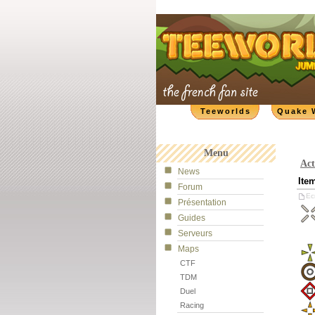
Teeworlds
Quake 
Menu
Act
News
Ite
Forum
Ecr
Présentation
Guides
Serveurs
Maps
CTF
TDM
Duel
Racing