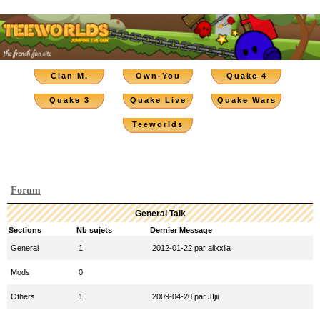
Clan M.
Own-You
Quake 4
Quake 3
Quake Live
Quake Wars
Teeworlds
Forum
General Talk
Sections
Nb sujets
Dernier Message
General
1
2012-01-22 par alixxila
Mods
0
Others
1
2009-04-20 par JIjii