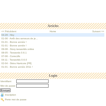
Articles
<< Précédent
Home
Suivant >>
04-28 - Hey
01-06 - Arrêt des serveurs de je...
01-01 - Bonne année !
01-01 - Bonne année !
09-08 - Story teeworlds online
08-05 - Teewords 0.6.1
07-06 - Correctifs
04-11 - Teeworlds 0.6.0
02-04 - Skins Harricote [FR]
01-01 - Bonne année 2011 !
Login
Identifiant
Mot de passe
Inscription
Perte mot de passe