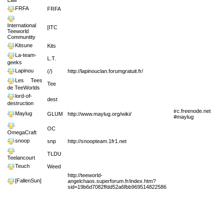
Elite
FRFA
FRFA
International
[ITC
Teeworld
Communtity
Kitsune
Kits
La-team-
L.T.
geeks
Lapinou
(/)
http://lapinouclan.forumgratuit.fr/
Les Tees
Tee
de TeeWorlds
lord-of-
dest
destruction
irc.freenode.net
Maylug
GLUM
http://www.maylug.org/wiki/
#maylug
OC
OmegaCraft
snoop
snp
http://snoopteam.1fr1.net
TLDU
Teelancourt
Teuch
Weed
http://teeworld-
[FallenSun]
angelchaos.superforum.fr/index.htm?
sid=19b6d7082ffdd52a6fbb969514822586