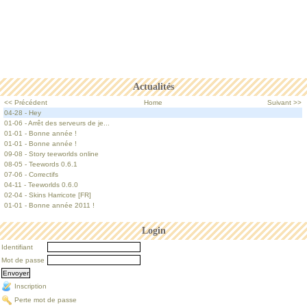
Actualités
<< Précédent
Home
Suivant >>
04-28 - Hey
01-06 - Arrêt des serveurs de je...
01-01 - Bonne année !
01-01 - Bonne année !
09-08 - Story teeworlds online
08-05 - Teewords 0.6.1
07-06 - Correctifs
04-11 - Teeworlds 0.6.0
02-04 - Skins Harricote [FR]
01-01 - Bonne année 2011 !
Login
Identifiant
Mot de passe
Inscription
Perte mot de passe