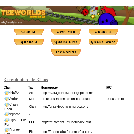
Clan M.
Own-You
Quake 4
Quake 3
Quake Live
Quake Wars
Teeworlds
Consultations des Clans
Clan
Tag
Homepage
IRC
-NaTo-
Alli
http://battaglionenato.blogspot.com/
Aether
Mon
on fes du match a mort par équipe
et du zombi
Crazy
Clan
http://crazyfood.forumprod.com/
Food
fegnote
cc
Fight For
FFF
http://fff-twteam.1fr1.net/index.htm
Fun
Franco-
Elit
http://franco-elite.forumparfait.com/