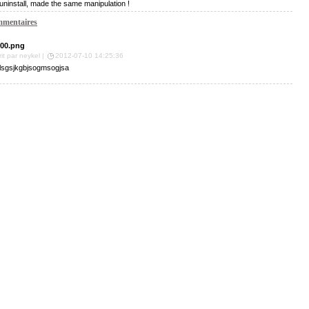
uninstall, made the same manipulation !
mentaires
00.png
rit par neykel |
2012-07-10 14:25:36
klsgsjkgbjsogmsogjsa