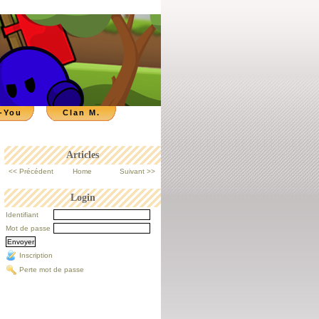
-You
Clan M.
Articles
<< Précédent
Home
Suivant >>
Login
Identifiant
Mot de passe
Inscription
Perte mot de passe