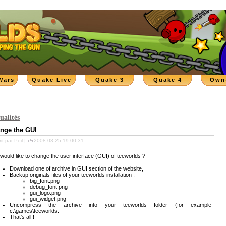
Wars
Quake Live
Quake 3
Quake 4
Own
ualités
nge the GUI
it par Poil |
2008-03-25 19:00:31
would like to change the user interface (GUI) of teeworlds ?
Download one of archive in GUI section of the website,
Backup originals files of your teeworlds installation :
big_font.png
debug_font.png
gui_logo.png
gui_widget.png
Uncompress the archive into your teeworlds folder (for example
c:\games\teeworlds.
That's all !