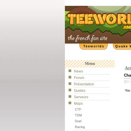
Teeworlds
Quake 
Menu
Act
News
Cha
Forum
Ecr
Présentation
Guides
You 
Serveurs
Maps
CTF
TDM
Duel
Racing