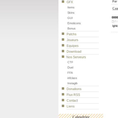
For 
GFX
Items
Com
Skins
0000
GUI
Ec
Emoticons
lgh
Bonus
Patchs
Joueurs
Equipes
Download
Nos Serveurs
CTF
Duel
FFA
infclass
Instagib
Donations
Flux RSS
Contact
Liens
Calendrier